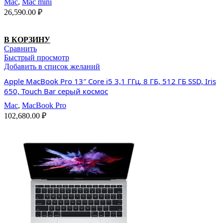
Mac
,
Mac mini
26,590.00
₽
В КОРЗИНУ
Сравнить
Быстрый просмотр
Добавить в список желаний
Apple MacBook Pro 13″ Core i5 3,1 ГГц, 8 ГБ, 512 ГБ SSD, Iris
650, Touch Bar серый космос
Mac
,
MacBook Pro
102,680.00
₽