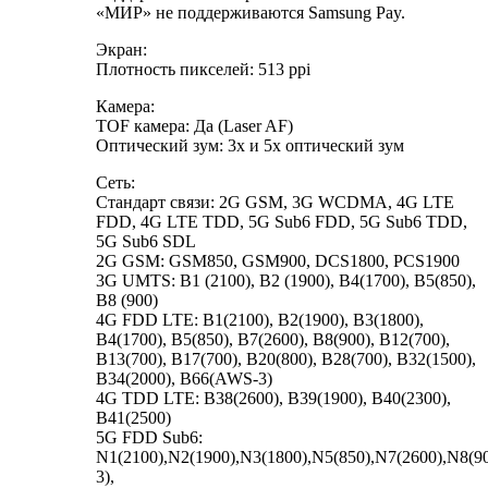
«МИР» не поддерживаются Samsung Pay.
Экран:
Плотность пикселей: 513 ppi
Камера:
TOF камера: Да (Laser AF)
Оптический зум: 3х и 5х оптический зум
Сеть:
Стандарт связи: 2G GSM, 3G WCDMA, 4G LTE
FDD, 4G LTE TDD, 5G Sub6 FDD, 5G Sub6 TDD,
5G Sub6 SDL
2G GSM: GSM850, GSM900, DCS1800, PCS1900
3G UMTS: B1 (2100), B2 (1900), B4(1700), B5(850),
B8 (900)
4G FDD LTE: B1(2100), B2(1900), B3(1800),
B4(1700), B5(850), B7(2600), B8(900), B12(700),
B13(700), B17(700), B20(800), B28(700), B32(1500),
B34(2000), B66(AWS-3)
4G TDD LTE: B38(2600), B39(1900), B40(2300),
B41(2500)
5G FDD Sub6:
N1(2100),N2(1900),N3(1800),N5(850),N7(2600),N8(9
3),