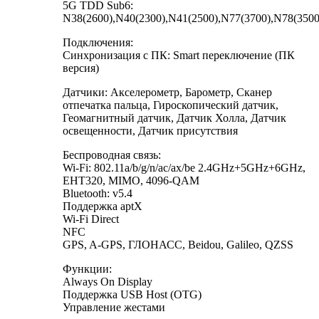
5G TDD Sub6:
N38(2600),N40(2300),N41(2500),N77(3700),N78(3500
Подключения:
Синхронизация с ПК: Smart переключение (ПК
версия)
Датчики: Акселерометр, Барометр, Сканер
отпечатка пальца, Гироскопический датчик,
Геомагнитный датчик, Датчик Холла, Датчик
освещенности, Датчик присутствия
Беспроводная связь:
Wi-Fi: 802.11a/b/g/n/ac/ax/be 2.4GHz+5GHz+6GHz,
EHT320, MIMO, 4096-QAM
Bluetooth: v5.4
Поддержка aptX
Wi-Fi Direct
NFC
GPS, A-GPS, ГЛОНАСС, Beidou, Galileo, QZSS
Функции:
Always On Display
Поддержка USB Host (OTG)
Управление жестами