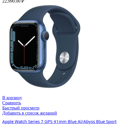
22,990.00
₽
В корзину
Сравнить
Быстрый просмотр
Добавить в список желаний
Apple Watch Series 7 GPS 41mm Blue Al/Abyss Blue Sport