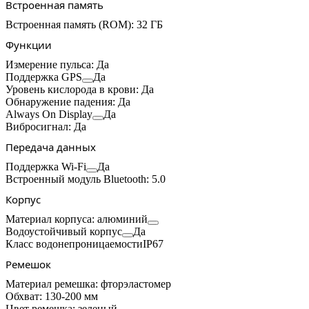
Встроенная память
Встроенная память
(ROM):
32 ГБ
Функции
Измерение
пульса:
Да
Поддержка
GPS
Да
Уровень кислорода в
крови:
Да
Обнаружение
падения:
Да
Always On
Display
Да
Вибросигнал:
Да
Передача данных
Поддержка
Wi-Fi
Да
Встроенный модуль
Bluetooth:
5.0
Корпус
Материал
корпуса:
алюминий
Водоустойчивый
корпус
Да
Класс
водонепроницаемости
IP67
Ремешок
Материал
ремешка:
фторэластомер
Обхват:
130-200
мм
Цвет
ремешка:
зеленый