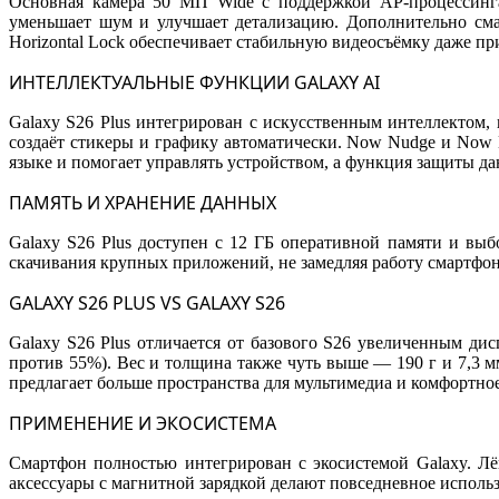
Основная камера 50 МП Wide с поддержкой AP-процессинга
уменьшает шум и улучшает детализацию. Дополнительно сма
Horizontal Lock обеспечивает стабильную видеосъёмку даже при
ИНТЕЛЛЕКТУАЛЬНЫЕ ФУНКЦИИ GALAXY AI
Galaxy S26 Plus интегрирован с искусственным интеллектом, к
создаёт стикеры и графику автоматически. Now Nudge и Now B
языке и помогает управлять устройством, а функция защиты да
ПАМЯТЬ И ХРАНЕНИЕ ДАННЫХ
Galaxy S26 Plus доступен с 12 ГБ оперативной памяти и вы
скачивания крупных приложений, не замедляя работу смартфон
GALAXY S26 PLUS VS GALAXY S26
Galaxy S26 Plus отличается от базового S26 увеличенным дис
против 55%). Вес и толщина также чуть выше — 190 г и 7,3 
предлагает больше пространства для мультимедиа и комфортное
ПРИМЕНЕНИЕ И ЭКОСИСТЕМА
Смартфон полностью интегрирован с экосистемой Galaxy. Лёг
аксессуары с магнитной зарядкой делают повседневное испол