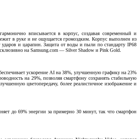
гармонично вписывается в корпус, создавая современный и
лежит в руке и не ощущается громоздким. Корпус выполнен из
 ударов и царапин. Защита от воды и пыли по стандарту IP68
эксклюзивно на Samsung.com — Silver Shadow и Pink Gold.
еспечивает ускорение AI на 38%, улучшенную графику на 23%
роводность на 29%, позволяя смартфону сохранять стабильную
улучшенную цветопередачу, более реалистичное изображение и
олняет до 69% энергии за примерно 30 минут, так что смартфон