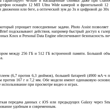
 гарантирует чёткие и насыщенные снимки даже при слабом 
ртфон оснащён 12 МП Ultra Wide камерой и фронтальной 12 М
 движении или беге, а оптический зум до 3x и цифровой до 30x 
оторый упрощает повседневные задачи. Photo Assist позволяет р
rief подсказывают действия, например быстрый доступ к галер
нных Knox и Personal Data Engine обеспечивают безопасность л
бором между 256 ГБ и 512 ГБ встроенной памяти. Большой объ
а.
плеем (6,7 против 6,3 дюймов), большей батареей (4900 мА·ч 
мм против 167 г и 7,2 мм. Обе модели имеют одинаковую основ
 использование при просмотре видео и играх.
кая передача данных с iOS или предыдущих Galaxy через Smar
ьзование удобным и современным.