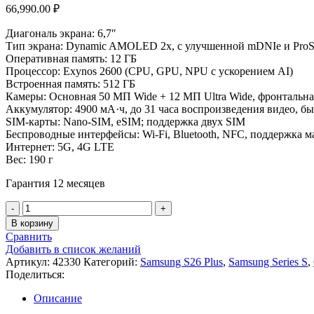
66,990.00
₽
Диагональ экрана: 6,7″
Тип экрана: Dynamic AMOLED 2x, с улучшенной mDNIe и ProSc
Оперативная память: 12 ГБ
Процессор: Exynos 2600 (CPU, GPU, NPU с ускорением AI)
Встроенная память: 512 ГБ
Камеры: Основная 50 МП Wide + 12 МП Ultra Wide, фронтальная 
Аккумулятор: 4900 мА·ч, до 31 часа воспроизведения видео, бы
SIM-карты: Nano-SIM, eSIM; поддержка двух SIM
Беспроводные интерфейсы: Wi-Fi, Bluetooth, NFC, поддержка 
Интернет: 5G, 4G LTE
Вес: 190 г
Гарантия 12 месяцев
Количество
товара
В корзину
Смартфон
Сравнить
Samsung
Добавить в список желаний
Galaxy
Артикул:
42330
Категорий:
Samsung S26 Plus
,
Samsung Series S
,
S26
Поделиться:
Plus
SM-
Описание
S947B