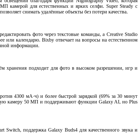
освещении благодаря функции Nightography Video, которая
П камерой для естественных и ярких селфи. Super Steady с
позволяет снимать удалённые объекты без потери качества.
едактировать фото через текстовые команды, а Creative Studio
ее или календарю. Bixby отвечает на вопросы на естественном
ичной информации.
ём хранения подходит для фото в высоком разрешении, игр и
против 4300 мА·ч) и более быстрой зарядкой (69% за 30 минут
ную камеру 50 МП и поддерживают функции Galaxy AI, но Plus
t Switch, поддержка Galaxy Buds4 для качественного звука и