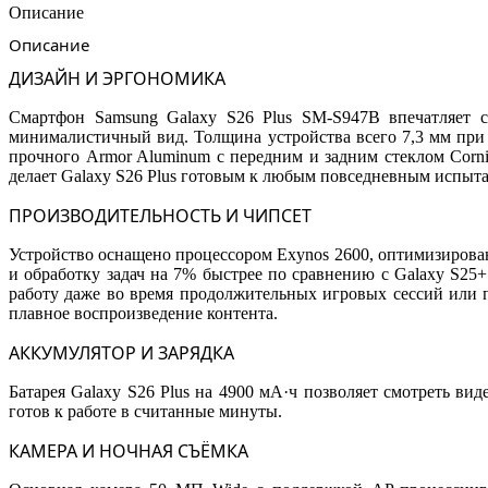
12/512Gb
Описание
Sky
Описание
Blue
ДИЗАЙН И ЭРГОНОМИКА
Смартфон Samsung Galaxy S26 Plus SM-S947B впечатляет с 
минималистичный вид. Толщина устройства всего 7,3 мм при 
прочного Armor Aluminum с передним и задним стеклом Corni
делает Galaxy S26 Plus готовым к любым повседневным испытани
ПРОИЗВОДИТЕЛЬНОСТЬ И ЧИПСЕТ
Устройство оснащено процессором Exynos 2600, оптимизиров
и обработку задач на 7% быстрее по сравнению с Galaxy S25
работу даже во время продолжительных игровых сессий или п
плавное воспроизведение контента.
АККУМУЛЯТОР И ЗАРЯДКА
Батарея Galaxy S26 Plus на 4900 мА·ч позволяет смотреть вид
готов к работе в считанные минуты.
КАМЕРА И НОЧНАЯ СЪЁМКА