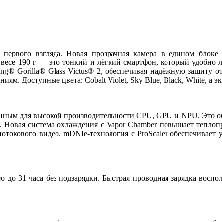
первого взгляда. Новая прозрачная камера в едином блоке 
весе 190 г — это тонкий и лёгкий смартфон, который удобно 
ng® Gorilla® Glass Victus® 2, обеспечивая надёжную защиту от
ям. Доступные цвета: Cobalt Violet, Sky Blue, Black, White, а 
анным для высокой производительности CPU, GPU и NPU. Это об
+. Новая система охлаждения с Vapor Chamber повышает теплоп
отокового видео. mDNIe-технология с ProScaler обеспечивает 
ео до 31 часа без подзарядки. Быстрая проводная зарядка восп