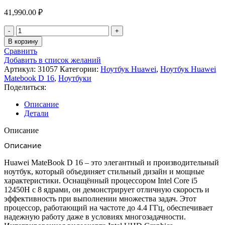
41,990.00
₽
Количество
товара
В корзину
Ноутбук
Сравнить
Huawei
Добавить в список желаний
MateBook
Артикул:
31057
Категории:
Ноутбук Huawei
,
Ноутбук Huawei
D
Matebook D 16
,
Ноутбуки
16
Поделиться:
MCLF-
X
Описание
53013WXE,
Детали
16",
2024,
Описание
IPS,
Описание
Intel
Core
Huawei MateBook D 16 – это элегантный и производительный
i5
ноутбук, который объединяет стильный дизайн и мощные
12450H
характеристики. Оснащённый процессором Intel Core i5
2ГГц,
12450H с 8 ядрами, он демонстрирует отличную скорость и
8-
эффективность при выполнении множества задач. Этот
ядерный,
процессор, работающий на частоте до 4.4 ГГц, обеспечивает
8ГБ
надежную работу даже в условиях многозадачности.
512ГБ