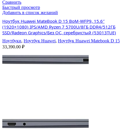
Сравнить
Быстрый просмотр
Добавить в список желаний
Ноутбук Huawei MateBook D 15 BoM-WFP9, 15.6″
(1920×1080) IPS/AMD Ryzen 7 5700U/8ГБ DDR4/512ГБ
SSD/Radeon Graphics/Без ОС, серебристый (53013TUE)
Ноутбуки
,
Ноутбук Huawei
,
Ноутбук Huawei Matebook D 15
33,390.00
₽