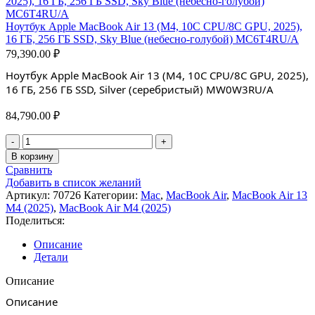
Ноутбук Apple MacBook Air 13 (M4, 10C CPU/8C GPU, 2025),
16 ГБ, 256 ГБ SSD, Sky Blue (небесно-голубой) MC6T4RU/A
79,390.00
₽
Ноутбук Apple MacBook Air 13 (M4, 10C CPU/8C GPU, 2025),
16 ГБ, 256 ГБ SSD, Silver (серебристый) MW0W3RU/A
84,790.00
₽
Количество
товара
В корзину
Ноутбук
Сравнить
Apple
Добавить в список желаний
MacBook
Артикул:
70726
Категории:
Mac
,
MacBook Air
,
MacBook Air 13
Air
M4 (2025)
,
MacBook Air M4 (2025)
13
Поделиться:
(M4,
10C
Описание
CPU/8C
Детали
GPU,
2025),
Описание
16
Описание
ГБ,