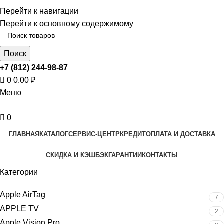
ADD ANYTHING HERE OR JUST REMOVE IT…
Перейти к навигации
Перейти к основному содержимому
Поиск
+7 (812) 244-98-87
0
0.00
₽
Меню
0
ГЛАВНАЯ
КАТАЛОГ
СЕРВИС-ЦЕНТР
КРЕДИТ
ОПЛАТА И ДОСТАВКА
СКИДКА И КЭШБЭК
ГАРАНТИИ
КОНТАКТЫ
Категории
Apple AirTag
7
APPLE TV
2
Apple Vision Pro