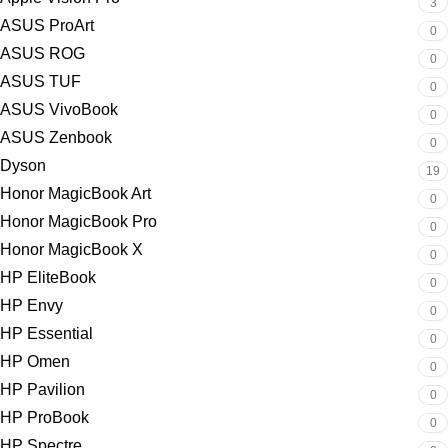
3
ASUS ProArt
0
ASUS ROG
0
ASUS TUF
0
ASUS VivoBook
0
ASUS Zenbook
0
Dyson
19
Honor MagicBook Art
0
Honor MagicBook Pro
0
Honor MagicBook X
0
HP EliteBook
0
HP Envy
0
HP Essential
0
HP Omen
0
HP Pavilion
0
HP ProBook
0
HP Spectre