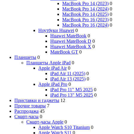
MacBook Pro 14 (2023)
0
MacBook Pro 14 (2024)
0
MacBook Pro 14 (2025)
0
MacBook Pro 16 (2023)
0
MacBook Pro 16 (2024)
0
Ноутбуки Huawei
0
Huawei MateBook
0
Huawei MateBook D
0
Huawei MateBook X
0
MateBook GT
0
Планшеты
0
Планшеты Apple iPad
0
Apple iPad Air
0
iPad Air 11 (2025)
0
iPad Air 13 (2025)
0
Apple iPad Pro
0
iPad Pro 11" M5 2025
0
iPad Pro 13" M5 2025
0
Приставки и гаджеты
12
Прочие товары
7
Распродажа
45
Смарт-часы
0
Смарт-часы Apple
0
Apple Watch S10 Titanium
0
Apple Watch S11
0