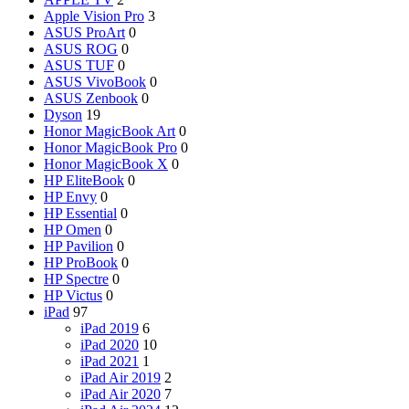
Apple Vision Pro
3
ASUS ProArt
0
ASUS ROG
0
ASUS TUF
0
ASUS VivoBook
0
ASUS Zenbook
0
Dyson
19
Honor MagicBook Art
0
Honor MagicBook Pro
0
Honor MagicBook X
0
HP EliteBook
0
HP Envy
0
HP Essential
0
HP Omen
0
HP Pavilion
0
HP ProBook
0
HP Spectre
0
HP Victus
0
iPad
97
iPad 2019
6
iPad 2020
10
iPad 2021
1
iPad Air 2019
2
iPad Air 2020
7