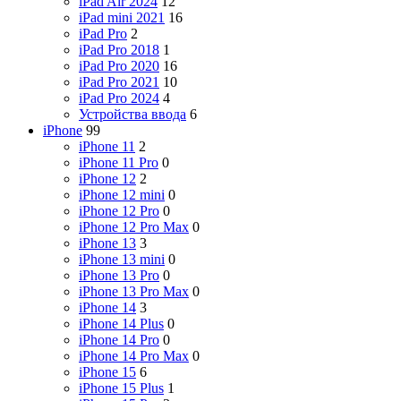
iPad Air 2024
12
iPad mini 2021
16
iPad Pro
2
iPad Pro 2018
1
iPad Pro 2020
16
iPad Pro 2021
10
iPad Pro 2024
4
Устройства ввода
6
iPhone
99
iPhone 11
2
iPhone 11 Pro
0
iPhone 12
2
iPhone 12 mini
0
iPhone 12 Pro
0
iPhone 12 Pro Max
0
iPhone 13
3
iPhone 13 mini
0
iPhone 13 Pro
0
iPhone 13 Pro Max
0
iPhone 14
3
iPhone 14 Plus
0
iPhone 14 Pro
0
iPhone 14 Pro Max
0
iPhone 15
6
iPhone 15 Plus
1