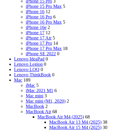
iPhone 15 Pro
3
iPhone 15 Pro Max
5
iPhone 16
12
iPhone 16 Pro
6
iPhone 16 Pro Max
5
iPhone 16e
2
iPhone 17
12
iPhone 17 Air
5
iPhone 17 Pro
14
iPhone 17 Pro Max
18
iPhone SE 2022
0
Lenovo IdeaPad
0
Lenovo Legion
0
Lenovo LOQ
0
Lenovo ThinkBook
0
Mac
189
iMac
5
iMac 2021 M1
6
Mac mini
3
Mac mini (M1, 2020)
2
MacBook
2
MacBook Air
68
MacBook Air M4 (2025)
68
MacBook Air 13 M4 (2025)
38
MacBook Air 15 M4 (2025)
30